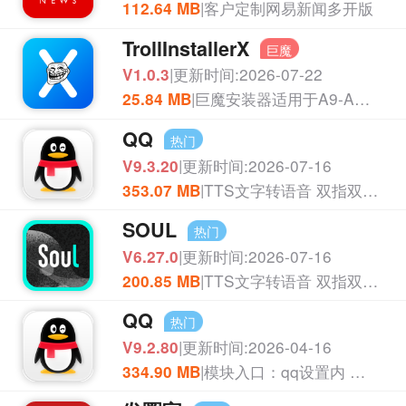
|客户定制网易新闻多开版
112.64 MB
TrollInstallerX
巨魔
|更新时间:2026-07-22
V1.0.3
|巨魔安装器适用于A9-A16,ios14-16.7部分设备
25.84 MB
QQ
热门
|更新时间:2026-07-16
APP
V9.3.20
|TTS文字转语音 双指双击屏幕两下，呼出菜单，有问题联系客服！
353.07 MB
SOUL
热门
|更新时间:2026-07-16
APP
V6.27.0
|TTS文字转语音 双指双击屏幕两下，呼出菜单，解锁广场私聊送礼物限制,消息防撤回,无水印下载照片视频,去除所有广告
200.85 MB
QQ
热门
|更新时间:2026-04-16
APP
V9.2.80
|模块入口：qq设置内 新增修改机型，新增语音包，新增闪照，语音包支持更多格式 支持批量导入 优化界面
334.90 MB