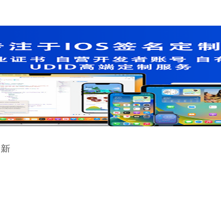
更新
签秒补。
解
APP签名