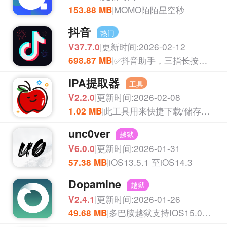
|MOMO陌陌星空秒
153.88 MB
抖音
热门
|更新时间:2026-02-12
APP
V37.7.0
|✅抖音助手，三指长按开启!抢红包，文字转语音
698.87 MB
IPA提取器
工具
|更新时间:2026-02-08
V2.2.0
|此工具用来快捷下载/储存第三方来源的IPA
1.02 MB
unc0ver
越狱
|更新时间:2026-01-31
V6.0.0
|iOS13.5.1 至iOS14.3
57.38 MB
Dopamine
越狱
|更新时间:2026-01-26
V2.4.1
|多巴胺越狱支持IOS15.0-16.6.1·A8-A16,M1-M2
49.68 MB