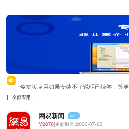
一天IOS定制
免费版应用如果安装不了说明已掉签，等
强烈推荐购买证书，稳定！到期时间内掉
全部应用
受大环境影响证书价格会经常波动，请理
网易新闻
热门
|更新时间:2026-07-23
APP
V2878
欢迎使用一天定制应用中心，禁止任何违法